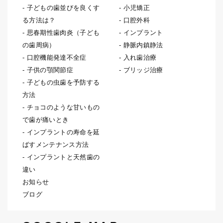
子どもの歯並びを良くす
小児矯正
る方法は？
口腔外科
思春期性歯肉炎（子ども
インプラント
の歯周病）
静脈内鎮静法
口腔機能発達不全症
入れ歯治療
子供の顎関節症
ブリッジ治療
子どもの虫歯を予防する
方法
チョコのような甘いもの
で歯が痛いとき
インプラントの寿命を延
ばすメンテナンス方法
インプラントと天然歯の
違い
お知らせ
ブログ