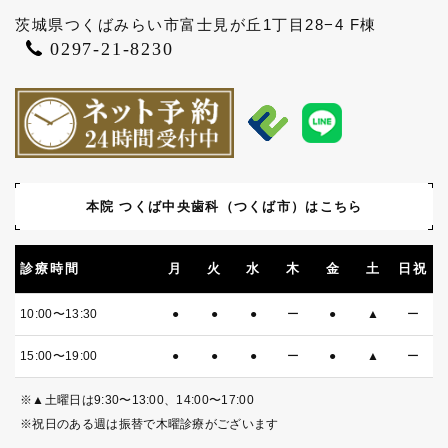
茨城県つくばみらい市富士見が丘1丁目28−4 F棟
0297-21-8230
本院 つくば中央歯科
（つくば市）はこちら
診療時間
月
火
水
木
金
土
日祝
10:00〜13:30
●
●
●
ー
●
▲
ー
15:00〜19:00
●
●
●
ー
●
▲
ー
※▲土曜日は9:30〜13:00、14:00〜17:00
※祝日のある週は振替で木曜診療がございます