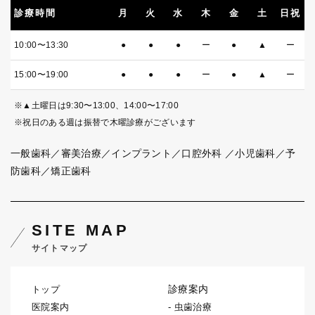
診療時間
月
火
水
木
金
土
日祝
10:00〜13:30
●
●
●
ー
●
▲
ー
15:00〜19:00
●
●
●
ー
●
▲
ー
※▲土曜日は9:30〜13:00、14:00〜17:00
※祝日のある週は振替で木曜診療がございます
一般歯科／審美治療／インプラント／口腔外科
／小児歯科／予
防歯科／矯正歯科
SITE MAP
サイトマップ
診療案内
トップ
医院案内
虫歯治療