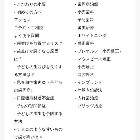
こだわりの水質
歯周病治療
初めての方へ
小児歯科
アクセス
予防歯科
ご予約・ご相談
審美治療
よくある質問
ホワイトニング
歯並びを放置するリスク
矯正歯科
歯並びが悪くなる原因
プレオルソ（小児矯正）
は？
マウスピース矯正
子どもの歯並びを良くす
小児矯正
る方法は？
口腔外科
思春期性歯肉炎（子ども
インプラント
の歯周病）
静脈内鎮静法
口腔機能発達不全症
入れ歯治療
子供の顎関節症
ブリッジ治療
子どもの虫歯を予防する
方法
チョコのような甘いもの
で歯が痛いとき