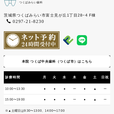
つくばみらい歯科
茨城県つくばみらい市富士見が丘1丁目28−4 F棟
0297-21-8230
本院 つくば中央歯科
（つくば市）はこちら
診療時間
月
火
水
木
金
土
日祝
10:00〜13:30
●
●
●
ー
●
▲
ー
15:00〜19:00
●
●
●
ー
●
▲
ー
※▲土曜日は9:30〜13:00、14:00〜17:00