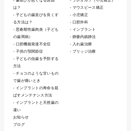
歯並びが悪くなる原因
プレオルソ（小児矯正）
は？
マウスピース矯正
子どもの歯並びを良くす
小児矯正
る方法は？
口腔外科
思春期性歯肉炎（子ども
インプラント
の歯周病）
静脈内鎮静法
口腔機能発達不全症
入れ歯治療
子供の顎関節症
ブリッジ治療
子どもの虫歯を予防する
方法
チョコのような甘いもの
で歯が痛いとき
インプラントの寿命を延
ばすメンテナンス方法
インプラントと天然歯の
違い
お知らせ
ブログ